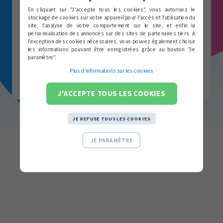
En cliquant sur "J'accepte tous les cookies", vous autorisez le
Mot de passe
stockage de cookies sur votre appareil pour l'accès et l'utilisation du
site, l'analyse de votre comportement sur le site, et enfin la
personnalisation des annonces sur des sites de partenaires tiers. A
l'exception des cookies nécessaires, vous pouvez également choisir
Mot de passe oublié?
les informations pouvant être enregistrées grâce au bouton "Je
Se souvenir de moi
paramètre".
Plus d'informations sur les cookies
SE CONNECTER
J'ACCEPTE TOUS LES COOKIES
JE REFUSE TOUS LES COOKIES
Vous n'avez pas de compte?
S'inscrire
JE PARAMÈTRE