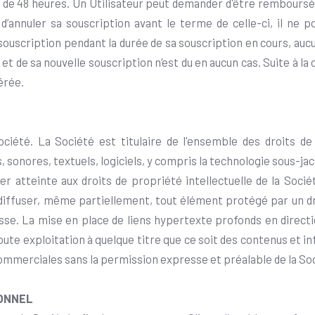
de 48 heures. Un Utilisateur peut demander d'être rembours
 d’annuler sa souscription avant le terme de celle-ci, il n
a souscription pendant la durée de sa souscription en cours, 
ion et de sa nouvelle souscription n’est du en aucun cas. Suite
érée.
ciété. La Société est titulaire de l'ensemble des droits de 
onores, textuels, logiciels, y compris la technologie sous-ja
er atteinte aux droits de propriété intellectuelle de la Société
diffuser, même partiellement, tout élément protégé par un dro
sse. La mise en place de liens hypertexte profonds en directi
toute exploitation à quelque titre que ce soit des contenus et in
ns commerciales sans la permission expresse et préalable de la So
SONNEL