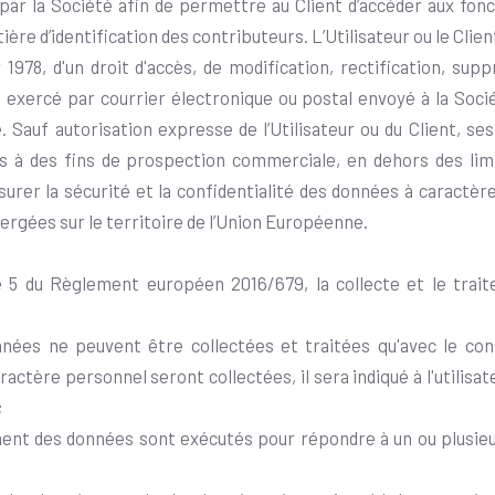
par la Société afin de permettre au Client d’accéder aux fonc
ière d’identification des contributeurs. L’Utilisateur ou le Cli
r 1978, d'un droit d'accès, de modification, rectification, su
e exercé par courrier électronique ou postal envoyé à la Soci
ité. Sauf autorisation expresse de l’Utilisateur ou du Client,
es à des fins de prospection commerciale, en dehors des li
rer la sécurité et la confidentialité des données à caractère 
rgées sur le territoire de l’Union Européenne.
e 5 du Règlement européen 2016/679, la collecte et le trait
nnées ne peuvent être collectées et traitées qu'avec le con
actère personnel seront collectées, il sera indiqué à l'utilisa
;
itement des données sont exécutés pour répondre à un ou plusi