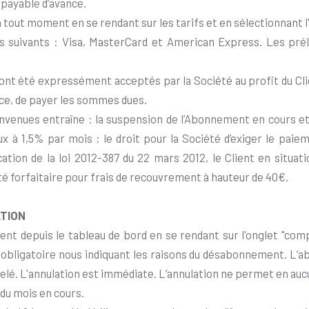
payable d’avance.
out moment en se rendant sur les tarifs et en sélectionnant l'
s suivants : Visa, MasterCard et American Express. Les pr
ont été expressément acceptés par la Société au profit du Cli
ance, de payer les sommes dues.
venues entraîne : la suspension de l’Abonnement en cours et
aux à 1,5% par mois ; le droit pour la Société d’exiger le pa
ation de la loi 2012-387 du 22 mars 2012, le Client en situat
ité forfaitaire pour frais de recouvrement à hauteur de 40€.
ATION
t depuis le tableau de bord en se rendant sur l'onglet "compt
 obligatoire nous indiquant les raisons du désabonnement. L’abo
lé. L'annulation est immédiate. L’annulation ne permet en auc
n du mois en cours.