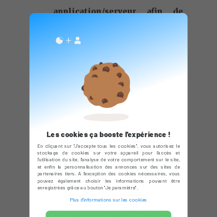
application/serveur afin de
diminuer le temps de réponse
serveur (optimisation du
temps que met l'application à
générer la réponse)
vérifier la configuration et le
bon fonctionnement du
serveur et de l'éventuel
système de protection pare-
Les cookies ça booste l'expérience !
feu ou proxy
En cliquant sur "J'accepte tous les cookies", vous autorisez le
stockage de cookies sur votre appareil pour l'accès et
ajouter une exception sur
l'utilisation du site, l'analyse de votre comportement sur le site,
et enfin la personnalisation des annonces sur des sites de
votre pare-feu/proxy pour nos
partenaires tiers. A l'exception des cookies nécessaires, vous
pouvez également choisir les informations pouvant être
robots. Ils sont identifiés
enregistrées grâce au bouton "Je paramètre".
grâce à leurs user-agents (ils
Plus d'informations sur les cookies
ne possèdent pas d'IPs fixes) :