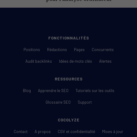
FONCTIONNALITÉS
Positions
Rédactions
Pages
Concurrents
Audit backlinks
Idées de mots clés
Alertes
RESSOURCES
Blog
Apprendre le SEO
Tutoriels sur les outils
Glossaire SEO
Support
COCOLYZE
Contact
A propos
CGV et confidentialité
Mises à jour