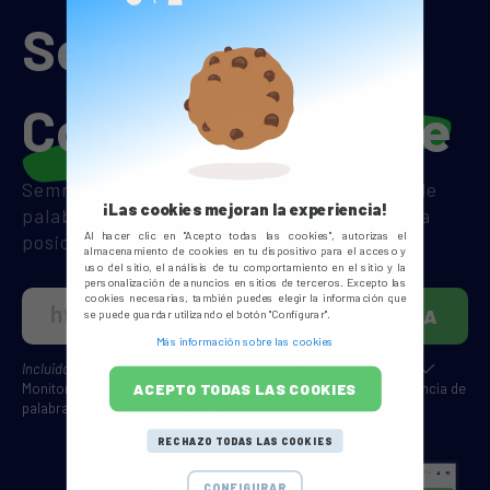
Semrush.
Conoce Cocolyze
Semrush puede ser el líder en investigación de
¡Las cookies mejoran la experiencia!
palabras clave, pero solo Cocolyze te ayuda a
Al hacer clic en "Acepto todas las cookies", autorizas el
posicionarte en ellas.
almacenamiento de cookies en tu dispositivo para el acceso y
uso del sitio, el análisis de tu comportamiento en el sitio y la
personalización de anuncios en sitios de terceros. Excepto las
cookies necesarias, también puedes elegir la información que
PRUEBA GRATUITA
se puede guardar utilizando el botón "Configurar".
Más información sobre las cookies
Incluido:
Seguimiento de posiciones
Análisis de páginas
Monitoreo de backlinks
Análisis de competidores
Sugerencia de
ACEPTO TODAS LAS COOKIES
palabras clave
... ¡y mucho más!
RECHAZO TODAS LAS COOKIES
CONFIGURAR